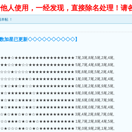
转借他人使用，一经发现，直接除名处理！请
本帖 ！
数加星已更新◇◇◇◇◇◇◇◇◇◇】
☆★★★☆★★★★★★★★★★★★★★★★★ 7尾,3尾,8尾,5尾,2尾,4尾,
★★★☆☆★★☆☆★★★★★★★★★★★★★ 5尾,7尾,4尾,6尾,3尾,8尾,
★☆☆☆★☆☆☆☆★★★★★★★★★★★★★ 9尾,8尾,0尾,5尾,2尾,4尾,
☆☆☆☆☆☆★★★☆★★★★★★★★★★★★ 1尾,0尾,7尾,2尾,3尾,4尾,
★☆★☆★★☆★☆☆★★★★★★★★★★★★ 0尾,1尾,2尾,6尾,9尾,5尾,
☆★☆★★★★★★★☆★★★★★★★★★★★ 8尾,0尾,6尾,3尾,5尾,2尾,
☆★☆★★☆★★★★☆★★★★★★★★★★★ 3尾,6尾,0尾,8尾,7尾,9尾,
★★☆★★★★☆★★☆★★★★★★★★★★★ 8尾,6尾,0尾,7尾,5尾,4尾,
★☆★☆★★☆★☆★☆★★★★★★★★★★★ 3尾,4尾,2尾,8尾,7尾,0尾,
☆☆☆★★★☆★☆★★☆★★★★★★★★★★ 1尾,7尾,2尾,8尾,4尾,5尾,
★☆★☆☆☆★★☆☆★☆★★★★★★★★★★ 7尾,0尾,9尾,2尾,1尾,3尾,