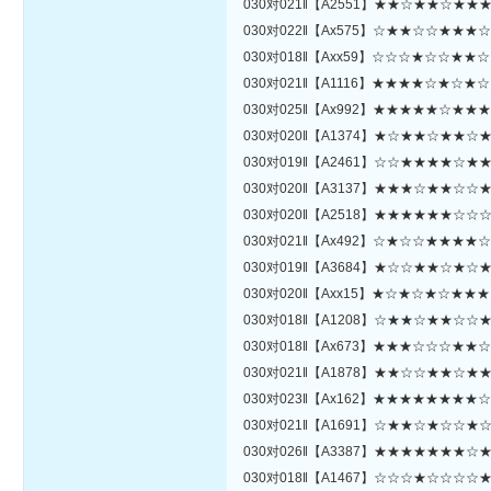
030对021‖【A2551】★★☆★★☆★★
030对022‖【Ax575】☆★★☆☆★★★
030对018‖【Axx59】☆☆☆★☆☆★★
030对021‖【A1116】★★★★☆★☆★
030对025‖【Ax992】★★★★★☆★★
030对020‖【A1374】★☆★★☆★★☆
030对019‖【A2461】☆☆★★★★☆★
030对020‖【A3137】★★★☆★★☆☆
030对020‖【A2518】★★★★★★☆☆
030对021‖【Ax492】☆★☆☆★★★★
030对019‖【A3684】★☆☆★★☆★☆
030对020‖【Axx15】★☆★☆★☆★★
030对018‖【A1208】☆★★☆★★☆☆
030对018‖【Ax673】★★★☆☆☆★★
030对021‖【A1878】★★☆☆★★☆★
030对023‖【Ax162】★★★★★★★★
030对021‖【A1691】☆★★☆★☆☆★
030对026‖【A3387】★★★★★★★☆
030对018‖【A1467】☆☆☆★☆☆☆☆