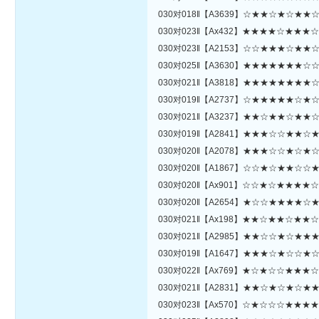
030对018‖【A3639】☆★★☆★☆★★
030对023‖【Ax432】★★★★☆★★★
030对023‖【A2153】☆☆★★★☆★★
030对025‖【A3630】★★★★★★★☆
030对021‖【A3818】★★★★★★★★
030对019‖【A2737】☆★★★★★☆★
030对021‖【A3237】★★☆★★☆★★
030对019‖【A2841】★★★☆☆★★☆
030对020‖【A2078】★★★☆☆★☆★
030对020‖【A1867】☆☆★☆★★☆☆
030对020‖【Ax901】☆☆★☆★★★★
030对020‖【A2654】★☆☆★★★★☆
030对021‖【Ax198】★★☆★★☆★★
030对021‖【A2985】★★☆☆★☆★★
030对019‖【A1647】★★★☆★☆☆★
030对022‖【Ax769】★☆★☆☆★★★
030对021‖【A2831】★★☆★☆★☆★
030对023‖【Ax570】☆★☆☆☆★★★