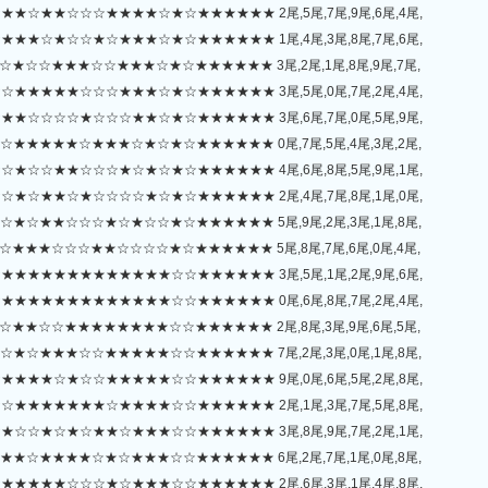
☆★★☆★★☆☆☆★★★★☆★☆★★★★★★ 2尾,5尾,7尾,9尾,6尾,4尾,
★★★★☆★☆☆★☆★★★☆★☆★★★★★★ 1尾,4尾,3尾,8尾,7尾,6尾,
★☆★☆☆★★★☆☆★★★☆★☆★★★★★★ 3尾,2尾,1尾,8尾,9尾,7尾,
★☆★★★★★☆☆☆★★★☆★☆★★★★★★ 3尾,5尾,0尾,7尾,2尾,4尾,
★★★☆☆☆☆★☆☆☆★★☆★☆★★★★★★ 3尾,6尾,7尾,0尾,5尾,9尾,
★☆★★★★★☆★★★☆★☆★☆★★★★★★ 0尾,7尾,5尾,4尾,3尾,2尾,
☆☆★☆☆★★☆☆☆★☆★☆★☆★★★★★★ 4尾,6尾,8尾,5尾,9尾,1尾,
☆☆★☆★★☆★☆☆☆☆★☆★☆★★★★★★ 2尾,4尾,7尾,8尾,1尾,0尾,
★☆★☆★★☆☆☆★☆★☆☆★☆★★★★★★ 5尾,9尾,2尾,3尾,1尾,8尾,
★☆★★★☆☆☆★★☆☆☆☆★☆★★★★★★ 5尾,8尾,7尾,6尾,0尾,4尾,
★★★★★★★★★★★★★★☆☆★★★★★★ 3尾,5尾,1尾,2尾,9尾,6尾,
★★★★★★★★★★★★★★☆☆★★★★★★ 0尾,6尾,8尾,7尾,2尾,4尾,
☆☆★★☆☆★★★★★★★★☆☆★★★★★★ 2尾,8尾,3尾,9尾,6尾,5尾,
★☆★☆★★★☆☆★★★★★☆☆★★★★★★ 7尾,2尾,3尾,0尾,1尾,8尾,
☆★★★★☆★☆☆★★★★★☆☆★★★★★★ 9尾,0尾,6尾,5尾,2尾,8尾,
★☆★★★★★★★☆★★★★☆☆★★★★★★ 2尾,1尾,3尾,7尾,5尾,8尾,
☆★☆☆★☆★☆★★☆★★★☆☆★★★★★★ 3尾,8尾,9尾,7尾,2尾,1尾,
★★★☆★★★★☆★☆★★★☆☆★★★★★★ 6尾,2尾,7尾,1尾,0尾,8尾,
☆★★★★★☆☆☆★☆★★★☆☆★★★★★★ 2尾,6尾,3尾,1尾,4尾,8尾,