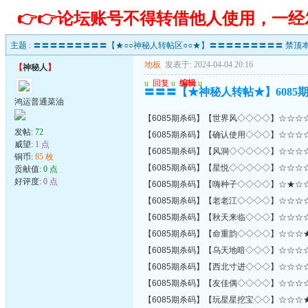
👉👉论坛账号不得转借他人使用，一
主题 :
〓〓〓〓〓〓〓〓〓【★○○神秘人转帖区○○★】〓〓〓〓〓〓〓〓〓 禁顶本
地板
发表于: 2024-04-04 20:16
【
神秘人
】
u
回复
u
编辑
u
〓〓〓【★神秘人转帖★】6085
鸿运普通菜油
【6085期杀码】【世界风◇◇◇◇】☆☆☆☆☆☆☆
发帖:
72
【6085期杀码】【确认使用◇◇◇】☆☆☆☆☆☆☆
威望:
1 点
【6085期杀码】【风洞◇◇◇◇◇】☆☆☆☆☆☆☆
铜币:
85 枚
【6085期杀码】【星悦◇◇◇◇◇】☆☆☆☆☆☆☆
贡献值:
0 点
好评度:
0 点
【6085期杀码】【嗨种子◇◇◇◇】☆★☆☆☆☆★
【6085期杀码】【老老江◇◇◇◇】☆☆☆☆☆☆
【6085期杀码】【秋天来临◇◇◇】☆☆☆☆☆☆☆
【6085期杀码】【命重韵◇◇◇◇】☆☆☆★☆☆☆
【6085期杀码】【乌天地暗◇◇◇】☆☆☆☆☆☆☆
【6085期杀码】【西北寸进◇◇◇】☆☆☆☆☆☆
【6085期杀码】【友佳偶◇◇◇◇】☆☆☆☆☆☆
【6085期杀码】【玩星星挖宝◇◇】☆☆☆★☆☆☆