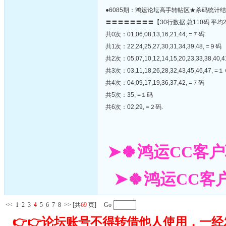
●6085期：鸿运论坛高手转帖区★杀码统计
〓〓〓〓〓〓〓〓【30行数据 总110码 平均
共0次：01,06,08,13,16,21,44, =７码'
共1次：22,24,25,27,30,31,34,39,48, =９码
共2次：05,07,10,12,14,15,20,23,33,38,40,
共3次：03,11,18,26,28,32,43,45,46,47, 
共4次：04,09,17,19,36,37,42, =７码
共5次：35, =１码
共6次：02,29, =２码.
➤🍀鸿运CC客户
➤🍀鸿运CC客户
<<
1
2
3
4
5
6
7
8
>>
[共
69
页] Go
👉👉论坛账号不得转借他人使用，一