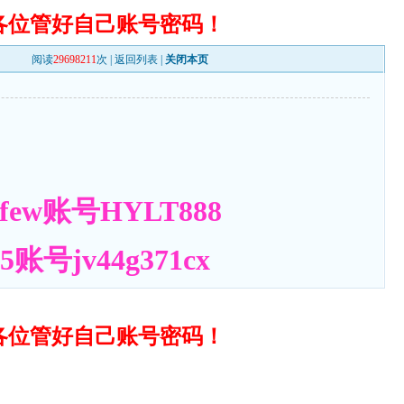
各位管好自己账号密码！
阅读
29698211
次 |
返回列表
|
关闭本页
ew账号HYLT888
号jv44g371cx
各位管好自己账号密码！