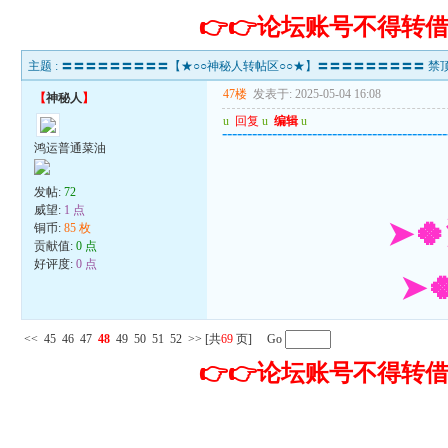
👉👉论坛账号不得
主题 :
〓〓〓〓〓〓〓〓〓【★○○神秘人转帖区○○★】〓〓〓〓〓〓〓〓〓 禁顶
47楼
发表于: 2025-05-04 16:08
【
神秘人
】
u
回复
u
编辑
u
---------------------------------------------
鸿运普通菜油
发帖:
72
威望:
1 点
➤
铜币:
85 枚
贡献值:
0 点
好评度:
0 点
➤
<<
45
46
47
48
49
50
51
52
>>
[共
69
页] Go
👉👉论坛账号不得