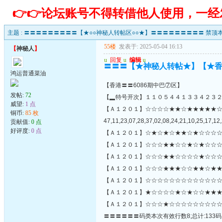
👉👉论坛账号不得转借他人使用，一
主题 :
〓〓〓〓〓〓〓〓〓【★○○神秘人转帖区○○★】〓〓〓〓〓〓〓〓〓 禁顶本
55楼
发表于: 2025-05-04 16:13
【
神秘人
】
u
回复
u
编辑
u
〓〓〓【★神秘人转帖★】【★
鸿运普通菜油
【香港〓〓6086期中巴⑦区】
发帖:
72
【▂特号开次】１１０５４４１３３４２３
威望:
1 点
【Ａ１２０１】☆☆☆☆★★☆★★★★★
铜币:
85 枚
47,11,23,07,28,37,02,08,24,21,10,25,17,12,
贡献值:
0 点
好评度:
0 点
【Ａ１２０１】☆★☆★☆★★☆★☆☆☆☆
【Ａ１２０１】☆☆☆★★☆☆★☆★☆☆☆
【Ａ１２０１】☆☆☆★★☆☆☆☆★☆☆☆
【Ａ１２０１】☆☆☆★★★☆☆★★☆★★
【Ａ１２０１】☆☆☆☆☆☆☆☆☆☆☆☆☆☆
【Ａ１２０１】★☆☆☆☆★☆★☆☆★★★
【Ａ１２０１】☆☆☆★☆☆☆☆☆☆☆☆☆
〓〓〓〓〓〓码类本次有效行数8;总计:133码