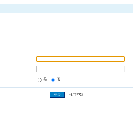
是
否
找回密码