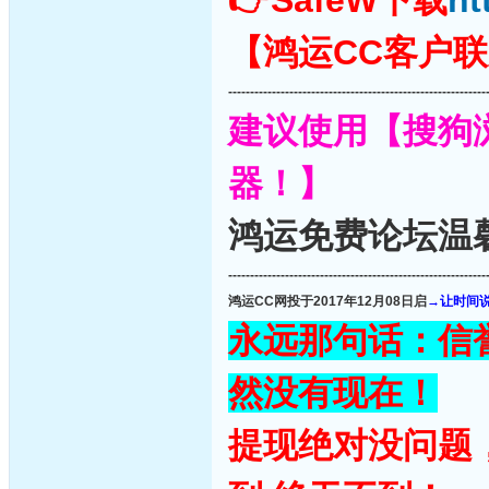
👉SafeW下载
ht
【鸿运CC客户联系
-----------------------------------------------------------
建议使用【搜狗
器！】
鸿运免费论坛温馨提
-----------------------------------------------------------
鸿运CC网投于2017年12月08日启
→让时间
永远那句话：信
然没有现在！
提现绝对没问题