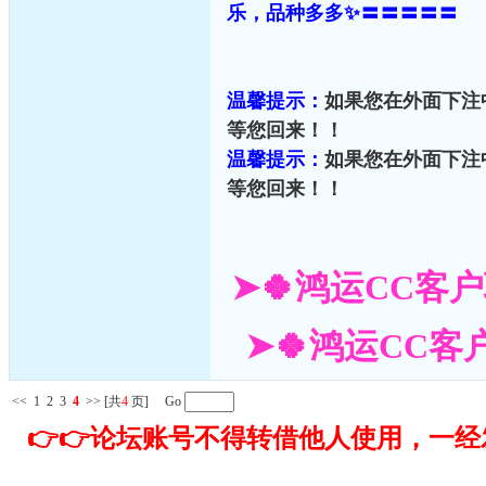
乐，品种多多✨〓〓〓〓〓
温馨提示：
如果您在外面下注
等您回来！！
温馨提示：
如果您在外面下注
等您回来！！
➤🍀鸿运CC客户
➤🍀鸿运CC客户
<<
1
2
3
4
>>
[共
4
页] Go
👉👉论坛账号不得转借他人使用，一