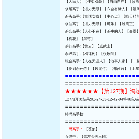
【人民人】【佳柔双骄】【自由自在】【敌
杀尾高手:【潜力无限】【六合有缘人】【晨
杀头高手:【童话女孩】【中心点】【晴天精
杀波高手:【潜力无限】【可乐】【雄鹰正】
杀合高手:【人心不在】【杀牛的人】【秦墨
【梅花】【黑莓】
杀行高手:【黄云】【威武山】
杀段高手:【榴莲树】【娱乐圈】
综合高手:【人在天涯人】【池亭人家】【一
【爱到杀死你】【凤尾竹】【郑茜茜】【卫
〓〓〓〓〓〓〓〓〓〓〓〓〓〓〓〓〓〓〓
〓〓〓〓〓〓〓〓〓〓〓〓〓〓〓〓〓〓〓
★★★★★★【第127期】
127期开奖结果:01-24-13-12-42-04特4
〓〓〓〓〓〓〓〓〓〓〓〓〓〓〓〓〓〓〓
特码高手榜
〓〓〓〓〓〓〓〓〓〓〓〓〓〓〓〓〓〓〓
一码高手：
【苍狼】
五码中：【崇左壶关三团】