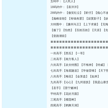
五码中：【人民人】
18码内中：【喜洋洋】
28码内中：【傲笑红尘】【昕仔】【痴心不
【巅峰皇朝】【有钱有爱】【寂寞影子】【
大特围中：【廉州马王】【上下求索】【无
【服了】【怡然】【百姓百姓】【天涯】【
【壹路潮前】
〓〓〓〓〓〓〓〓〓〓〓〓〓〓〓〓〓〓〓
〓〓〓〓〓〓〓〓〓〓〓〓〓〓〓〓〓〓〓
一肖高手:【西瓜】【一哥】
二肖高手:【南方客人】
六肖高手:【农夫特围】【不悔神】【特威】
七肖高手:【海底隧道】【学做雷锋】【天下
八肖高手:【梅花】【金算盘】【如来】
九肖高手:【沁心】【九州巡抚】【我是山寨
【圣手】【普宁赌神】
平特高手:【花好月圆】
三尾高手:【榴莲树】
四尾高手:【鹤舞天湖】