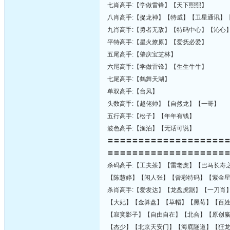
七肖高手:【学做雷锋】【天下熙熙】
八肖高手:【捉龙神】【特威】【卫星通讯】
九肖高手:【勇者无敌】【特码中心】【沁心
平特高手:【星火燎原】【爱抚必爱】
五尾高手:【肇庆宝芝林】
六尾高手:【学做雷锋】【生生牛牛】
七尾高手:【鹤舞天湖】
单双高手:【台风】
头数高手:【越佬帅】【自然龙】【一哥】
五行高手:【松子】【年年有钱】
波色高手:【渔泊】【无话可说】
〓〓〓〓〓〓〓〓〓〓〓〓〓〓〓〓〓〓〓
〓〓〓〓〓〓〓〓〓〓〓〓〓〓〓〓〓〓〓
杀码高手:【工夫茶】【雷老虎】【巴马长寿
【陈慧婷】【闲人张】【曾彩特码】【紫金
杀肖高手:【爱发达】【龙盘虎踞】【一刀肖
【大妃】【金算盘】【草帽】【黑莓】【百
【寂寞影子】【自由自在】【北合】【原创
【杰少】【北京天安门】【海底隧道】【狂