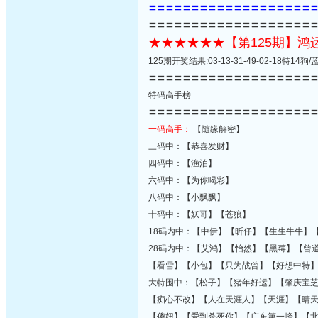
〓〓〓〓〓〓〓〓〓〓〓〓〓〓〓〓〓〓〓
〓〓〓〓〓〓〓〓〓〓〓〓〓〓〓〓〓〓〓
★★★★★★【第125期】
125期开奖结果:03-13-31-49-02-18特1
〓〓〓〓〓〓〓〓〓〓〓〓〓〓〓〓〓〓〓
特码高手榜
〓〓〓〓〓〓〓〓〓〓〓〓〓〓〓〓〓〓〓
一码高手：
【随缘解密】
三码中：【恭喜发财】
四码中：【渔泊】
六码中：【为你喝彩】
八码中：【小飘飘】
十码中：【妖哥】【苍狼】
18码内中：【中伊】【昕仔】【生生牛牛】
28码内中：【艾鸿】【怡然】【黑莓】【曾
【看雪】【小包】【只为战曾】【好想中特
大特围中：【松子】【猪年好运】【肇庆宝
【痴心不改】【人在天涯人】【天涯】【晴
【傻妞】【爱到杀死你】【广东第一峰】【