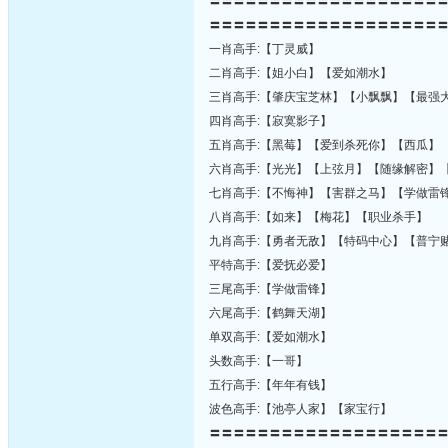
〓〓〓〓〓〓〓〓〓〓〓〓〓〓〓〓〓〓〓
〓〓〓〓〓〓〓〓〓〓〓〓〓〓〓〓〓〓〓
一肖高手:【丁灵威】
二肖高手:【姐小白】【爱如潮水】
三肖高手:【肇庆宝芝林】【小飘飘】【最强
四肖高手:【寂寞影子】
五肖高手:【黑莓】【爱到杀死你】【西瓜】
六肖高手:【光光】【上弦月】【随缘解密】
七肖高手:【不悔神】【害群之马】【学做雷
八肖高手:【如来】【梅花】【职业杀手】
九肖高手:【勇者无敌】【特码中心】【普宁
平特高手:【爱抚必爱】
三尾高手:【学做雷锋】
六尾高手:【鹤舞天湖】
单双高手:【爱如潮水】
头数高手:【一哥】
五行高手:【年年有钱】
波色高手:【池亭人家】【家宝行】
〓〓〓〓〓〓〓〓〓〓〓〓〓〓〓〓〓〓〓