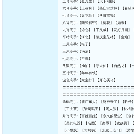
五肖高手:【张万里】【天下熙熙】
六肖高手:【上弦月】【肇庆宝芝林】【希望
七肖高手:【龙克肖】【学做雷锋】
八肖高手:【随缘解密】【梅花】【如来】
九肖高手:【沁心】【丁灵威】【花好月圆】
平特高手:【河北】【肇庆宝芝林】【含炮】
二尾高手:【松子】
三尾高手:【渔泊】
七尾高手:【至尊】
头数高手:【渔泊】【彭大仙】【自然龙】【
五行高手:【年年有钱】
波色高手:【家宝行】【开心买马】
〓〓〓〓〓〓〓〓〓〓〓〓〓〓〓〓〓〓〓
〓〓〓〓〓〓〓〓〓〓〓〓〓〓〓〓〓〓〓
杀码高手:【新广东人】【财神来了】【昕仔
【工夫茶】【诸葛码王】【闲人张】【长相
杀肖高手:【百姓百姓】【永久的思念】【创
【美的电器】【名图】【秦墨】【敌敌畏】
【小飘飘】【大舅妈】【北京天安门】【爱