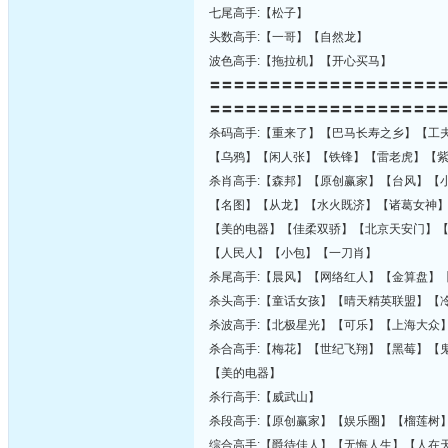
七尾高手:【松子】
头数高手:【一哥】【自然龙】
波色高手:【拖拉机】【开心买马】
〓〓〓〓〓〓〓〓〓〓〓〓〓〓〓〓〓〓〓
〓〓〓〓〓〓〓〓〓〓〓〓〓〓〓〓〓〓〓
杀码高手:【重来了】【巴马长寿之乡】【工
【乌鸦】【闲人张】【铁锋】【雷老虎】【
杀肖高手:【森邦】【原创赢家】【台风】【
【名图】【从龙】【水火既济】【诸葛女神
【美的电器】【佳柔双骄】【北京天安门】
【人民人】【小包】【一刀肖】
杀尾高手:【晨风】【网络红人】【金算盘】
杀头高手:【童话女孩】【晴天精英联盟】【
杀波高手:【北极星光】【可乐】【上海大众
杀合高手:【梅花】【世纪飞翔】【黑莓】【
【美的电器】
杀行高手:【威武山】
杀段高手:【原创赢家】【娱乐圈】【榴莲树
综合高手:【爵待佳人】【无悔人生】【人在