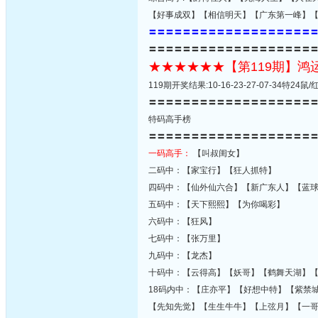
【好事成双】【相信明天】【广东第一峰】
〓〓〓〓〓〓〓〓〓〓〓〓〓〓〓〓〓〓〓
〓〓〓〓〓〓〓〓〓〓〓〓〓〓〓〓〓〓〓
★★★★★★【第119期】
119期开奖结果:10-16-23-27-07-34特2
〓〓〓〓〓〓〓〓〓〓〓〓〓〓〓〓〓〓〓
特码高手榜
〓〓〓〓〓〓〓〓〓〓〓〓〓〓〓〓〓〓〓
一码高手：
【叫叔闺女】
二码中：【家宝行】【狂人抓特】
四码中：【仙外仙六合】【新广东人】【蓝
五码中：【天下熙熙】【为你喝彩】
六码中：【狂风】
七码中：【张万里】
九码中：【龙杰】
十码中：【云得高】【妖哥】【鹤舞天湖】
18码内中：【庄亦平】【好想中特】【紫禁
【先知先觉】【生生牛牛】【上弦月】【一