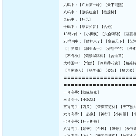
六码中：【广东第一峰】【天下熙熙】
八码中：【傲笑红尘】【榴莲树】
九码中：【狂风】
十码中：【茶香如梦】【含炮】
18码内中：【小飘飘】【六合猜谜】【福祸
28码内中：【财神来了】【赢在天下】【艾
【丁灵威】【职业杀手】【好想中特】【佳
【不悔神】【紫禁城猛料】【曾道童】
大特围中：【怡然】【冷月葬花魂】【精英
【再见路人】【杨笑仙】【傻妞】【猪大傻
〓〓〓〓〓〓〓〓〓〓〓〓〓〓〓〓〓〓〓
〓〓〓〓〓〓〓〓〓〓〓〓〓〓〓〓〓〓〓
一肖高手:【随缘解密】
三肖高手:【小飘飘】
五肖高手:【西瓜】【肇庆宝芝林】【天下熙
六肖高手:【一起赢】【神行】【小问题】【
七肖高手:【狂人抓特】
八肖高手:【如来】【台风】【浪哥】【爱到