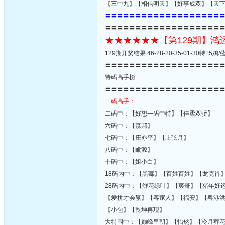
【三中九】【相信明天】【好事成双】【天
〓〓〓〓〓〓〓〓〓〓〓〓〓〓〓〓〓〓〓
〓〓〓〓〓〓〓〓〓〓〓〓〓〓〓〓〓〓〓
★★★★★★【第129期】
129期开奖结果:46-28-20-35-01-30特1
〓〓〓〓〓〓〓〓〓〓〓〓〓〓〓〓〓〓〓
特码高手榜
〓〓〓〓〓〓〓〓〓〓〓〓〓〓〓〓〓〓〓
一码高手：
二码中：【好想一码中特】【佳柔双骄】
六码中：【森邦】
七码中：【庄亦平】【上弦月】
八码中：【毗源】
十码中：【姐小白】
18码内中：【黑莓】【百姓百姓】【龙克肖
28码内中：【鲜花绿叶】【爽哥】【猪年好
【爱拼才会赢】【客家人】【福安】【粤港
【小包】【乾坤再现】
大特围中：【巅峰皇朝】【怡然】【冷月葬