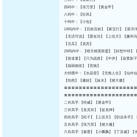
四码中：【张万里】【黄金甲】
八码中：【狂风】
十码中：【小包】
18码内中：【百姓百姓】【家宝行】【喜洋
【无话可说】【爱友坊】【上弦月】【廉州
【北瓜】【龙杰】
28码内中：【晴天精英联盟】【好想中特】
【曾道童】【只为战曾】【中伊】【寂寞影
【福祸相依】【苍狼】
大特围中：【水晶莹】【无悔人生】【仙外
【怡然】【傻妞】【妹夫】【猪大傻】
〓〓〓〓〓〓〓〓〓〓〓〓〓〓〓〓〓〓〓
〓〓〓〓〓〓〓〓〓〓〓〓〓〓〓〓〓〓〓
二肖高手:【特威】【黄金甲】
三肖高手:【龙克肖】【捉龙神】
四肖高手:【松子】【上弦月】【职业杀手】
五肖高手:【张万里】【猪大傻】
六肖高手:【秦墨】【小飘飘】【丁灵威】【