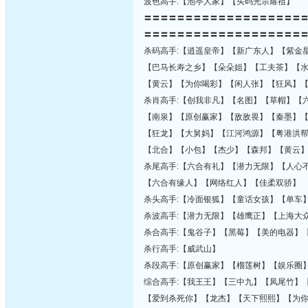
波色高手:【池亭人家】【买码光宗耀祖】
〓〓〓〓〓〓〓〓〓〓〓〓〓〓〓〓〓〓〓
〓〓〓〓〓〓〓〓〓〓〓〓〓〓〓〓〓〓〓
杀码高手:【逍遥皇帝】【新广东人】【紫金
【巴马长寿之乡】【朵朵姐】【工夫茶】【
【黄云】【为你喝彩】【闲人张】【狂风】
杀肖高手:【创我非凡】【名图】【草帽】【
【南泉】【原创赢家】【敌敌畏】【秦墨】
【狂龙】【大舅妈】【江河鸿源】【粤港洪
【北合】【小包】【杰少】【森邦】【黄云
杀尾高手:【六合有礼】【潜力无限】【人心
【六合有缘人】【网络红人】【佳柔双骄】
杀头高手:【冷面银狐】【童话女孩】【单车
杀波高手:【潜力无限】【雄鹰正】【上海大
杀合高手:【鬼谷子】【黑莓】【美的电器】
杀行高手:【威武山】
杀段高手:【原创赢家】【榴莲树】【娱乐圈
综合高手:【我王王】【三中九】【凤尾竹】
【爱到杀死你】【龙杰】【天下熙熙】【为