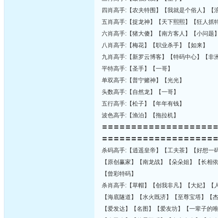
四肖高手:【农夫特围】【我就是个俗人】【
五肖高手:【捉龙神】【天下熙熙】【狂人抓
六肖高手:【猪大傻】【南方客人】【小问题
八肖高手:【梅花】【职业杀手】【如来】
九肖高手:【新罗云博客】【特码中心】【非
平特高手:【圣手】【一哥】
单双高手:【普宁赌神】【光光】
头数高手:【自然龙】【一哥】
五行高手:【松子】【年年有钱】
波色高手:【渔泊】【拖拉机】
〓〓〓〓〓〓〓〓〓〓〓〓〓〓〓〓〓〓〓
〓〓〓〓〓〓〓〓〓〓〓〓〓〓〓〓〓〓〓
杀码高手:【逍遥皇帝】【工夫茶】【好想一
【原创赢家】【南龙战】【朵朵姐】【长相
【曾彩特码】
杀肖高手:【草帽】【创我非凡】【大妃】【
【海底隧道】【水火既济】【至尊宝塔】【
【爱发达】【名图】【爱友坊】【一辈子的