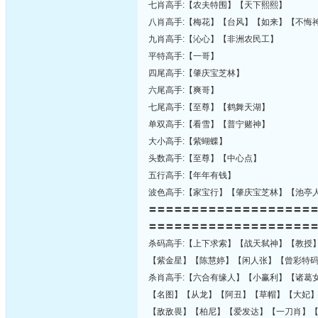
七肖高手:【农夫特围】【天下熙熙】
八肖高手:【梅花】【台风】【如来】【不悔
九肖高手:【沁心】【非洲农民工】
平特高手:【一哥】
四尾高手:【肇庆宝芝林】
六尾高手:【爽哥】
七尾高手:【至尊】【鹤舞天湖】
单双高手:【看雪】【普宁赌神】
大小高手:【紫蝴蝶】
头数高手:【至尊】【中心点】
五行高手:【年年有钱】
波色高手:【家宝行】【肇庆宝芝林】【池亭
〓〓〓〓〓〓〓〓〓〓〓〓〓〓〓〓〓〓〓
〓〓〓〓〓〓〓〓〓〓〓〓〓〓〓〓〓〓〓
杀码高手:【上下求索】【战天弑神】【教授
【紫金星】【陈慧婷】【闲人张】【曾彩特
杀肖高手:【六合有缘人】【小赢利】【诸葛
【名图】【从龙】【阿丑】【草帽】【大妃
【敌敌畏】【柏尼】【爱发达】【一刀肖】