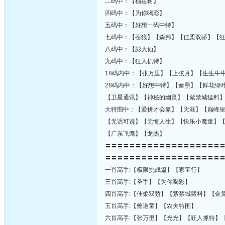
二码中：【榴莲树】
四码中：【为你喝彩】
五码中：【好想一码中特】
七码中：【苍狼】【森邦】【佳柔双骄】【
八码中：【彭大仙】
九码中：【狂人抓特】
18码内中：【张万里】【上弦月】【生生牛
28码内中：【好想中特】【秦墨】【鲜花绿
【卫星通讯】【神秘的幽灵】【紫禁城猛料
大特围中：【爱拼才会赢】【天涯】【巅峰
【无话可说】【无悔人生】【快乐小魔童】
【广东飞鹰】【龙杰】
〓〓〓〓〓〓〓〓〓〓〓〓〓〓〓〓〓〓〓
〓〓〓〓〓〓〓〓〓〓〓〓〓〓〓〓〓〓〓
一肖高手:【极限挑战篇】【家宝行】
三肖高手:【圣手】【为你喝彩】
四肖高手:【佳柔双骄】【紫禁城猛料】【金
五肖高手:【曾道童】【农夫特围】
六肖高手:【张万里】【光光】【狂人抓特】