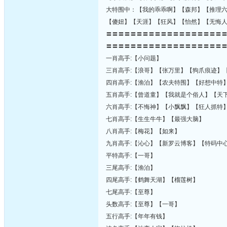
大特围中：【我的乖乖啊】【森邦】【推理
【傻妞】【天涯】【狂风】【怡然】【无悔
〓〓〓〓〓〓〓〓〓〓〓〓〓〓〓〓〓〓〓
〓〓〓〓〓〓〓〓〓〓〓〓〓〓〓〓〓〓〓
一肖高手:【小问题】
三肖高手:【浪哥】【张万里】【狗爪痕迹】
四肖高手:【渔泊】【农夫特围】【好想中特
五肖高手:【曾道童】【我就是个俗人】【天
六肖高手:【不悔神】【小飘飘】【狂人抓特
七肖高手:【生生牛牛】【最强大脑】
八肖高手:【梅花】【如来】
九肖高手:【沁心】【新罗云博客】【特码中
平特高手:【一哥】
三尾高手:【渔泊】
四尾高手:【鹤舞天湖】【榴莲树】
七尾高手:【至尊】
头数高手:【至尊】【一哥】
五行高手:【年年有钱】