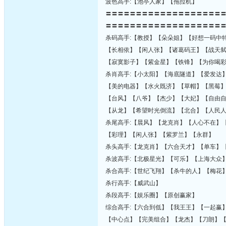
波色高手:【池亭人家】【拖拉机】
〓〓〓〓〓〓〓〓〓〓〓〓〓〓〓〓〓〓〓
〓〓〓〓〓〓〓〓〓〓〓〓〓〓〓〓〓〓〓
杀码高手:【教授】【朵朵姐】【好想一码中
【长相依】【闲人张】【诸葛码王】【战天
【寂寞影子】【紫金星】【铁锋】【为你喝
杀肖高手:【小太阳】【海底隧道】【爱发达
【美的电器】【水火既济】【草帽】【黑莓
【台风】【八爷】【杰少】【大妃】【自由
【从龙】【希望时光倒流】【北合】【人民
杀尾高手:【晨风】【龙克肖】【人心不在】
【彩理】【闲人张】【紫罗兰】【永群】
杀头高手:【龙克肖】【六合天才】【单车】
杀波高手:【北极星光】【可乐】【上海大众
杀合高手:【世纪飞翔】【杀牛的人】【梅花
杀行高手:【威武山】
杀段高手:【娱乐圈】【原创赢家】
综合高手:【六合到低】【我王王】【一起赢
【中心点】【完美组合】【龙杰】【刀朗】