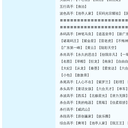
五行高手:【渔泊】
波色高手:【池亭人家】【买码光宗耀祖】【
〓〓〓〓〓〓〓〓〓〓〓〓〓〓〓〓〓〓〓
〓〓〓〓〓〓〓〓〓〓〓〓〓〓〓〓〓〓〓
杀码高手:【神笔马良】【逍遥皇帝】【新广
【诸葛码王】【紫金星】【雷老虎】【不悔
【广东第一峰】【黄云】【陆彩天空】
杀肖高手:【永久的思念】【创我非凡】【一
【名图】【草帽】【狂龙】【南泉】【自由
【大妃】【从龙】【秦墨】【爱发达】【六
【小包】【敌敌畏】
杀尾高手:【人心不在】【紫罗兰】【彩理】
杀头高手:【童话女孩】【六合天才】【单车
杀波高手:【西瓜】【北极星光】【潜力无限
杀合高手:【美的电器】【黑莓】【佳柔双骄
杀行高手:【威武山】
杀段高手:【原创赢家】【娱乐圈】
综合高手:【爽哥】【池亭人家】【我王王】