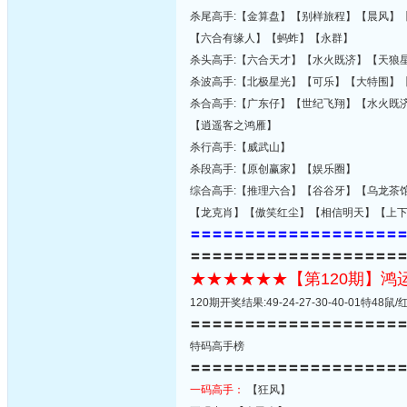
杀尾高手:【金算盘】【别样旅程】【晨风】
【六合有缘人】【蚂蚱】【永群】
杀头高手:【六合天才】【水火既济】【天狼
杀波高手:【北极星光】【可乐】【大特围】
杀合高手:【广东仔】【世纪飞翔】【水火既
【逍遥客之鸿雁】
杀行高手:【威武山】
杀段高手:【原创赢家】【娱乐圈】
综合高手:【推理六合】【谷谷牙】【乌龙茶
【龙克肖】【傲笑红尘】【相信明天】【上
〓〓〓〓〓〓〓〓〓〓〓〓〓〓〓〓〓〓〓
〓〓〓〓〓〓〓〓〓〓〓〓〓〓〓〓〓〓〓
★★★★★★【第120期】
120期开奖结果:49-24-27-30-40-01特4
〓〓〓〓〓〓〓〓〓〓〓〓〓〓〓〓〓〓〓
特码高手榜
〓〓〓〓〓〓〓〓〓〓〓〓〓〓〓〓〓〓〓
一码高手：
【狂风】