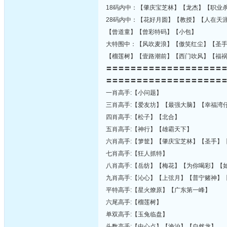
18码内中：【肇庆宝芝林】【龙杰】【职业
28码内中：【花好月圆】【教授】【人在天
【曾道童】【曾彩特码】【小包】
大特围中：【风吹麦浪】【傲笑红尘】【圣
【榴莲树】【壹路潮前】【西门吹风】【福
〓〓〓〓〓〓〓〓〓〓〓〓〓〓〓〓〓〓〓
〓〓〓〓〓〓〓〓〓〓〓〓〓〓〓〓〓〓〓
一肖高手:【小问题】
三肖高手:【爱友坊】【最强大脑】【幸福湾
四肖高手:【松子】【北合】
五肖高手:【神行】【雄霸天下】
六肖高手:【箩筐】【肇庆宝芝林】【圣手】
七肖高手:【狂人抓特】
八肖高手:【岳纺】【梅花】【为你喝彩】【
九肖高手:【沁心】【上弦月】【普宁赌神】
平特高手:【星火燎原】【广东第一峰】
六尾高手:【榴莲树】
单双高手:【玉兔临盘】
头数高手:【中心点】【渔泊】【自然龙】