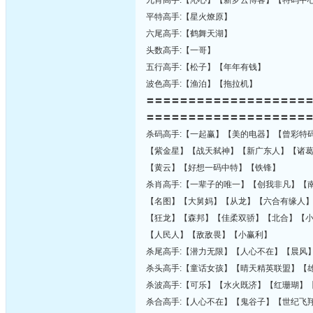
九肖高手:【沁心】【新罗云博客】【特码中
平特高手:【星火燎原】
六尾高手:【鹤舞天湖】
头数高手:【一哥】
五行高手:【松子】【年年有钱】
波色高手:【渔泊】【拖拉机】
〓〓〓〓〓〓〓〓〓〓〓〓〓〓〓〓〓〓〓
〓〓〓〓〓〓〓〓〓〓〓〓〓〓〓〓〓〓〓
杀码高手:【一起赢】【美的电器】【曾彩特
【紫金星】【战天弑神】【新广东人】【诸
【黄云】【好想一码中特】【铁锋】
杀肖高手:【一辈子的唯一】【创我非凡】【
【名图】【大舅妈】【从龙】【六合有缘人
【狂龙】【森邦】【佳柔双骄】【北合】【
【人民人】【敌敌畏】【小赢利】
杀尾高手:【潜力无限】【人心不在】【晨风
杀头高手:【童话女孩】【晴天精英联盟】【
杀波高手:【可乐】【水火既济】【红珊瑚】
杀合高手:【人心不在】【鬼谷子】【世纪飞