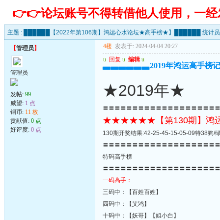
👉👉论坛账号不得转借他人使用，一
主题 :
██████【2022年第106期】鸿运心水论坛★高手榜★】██████ 统计
4楼
发表于: 2024-04-04 20:27
【
管理员
】
u
回复
u
编辑
u
▃▃▃▃▃▃2019年鸿运高手榜记录(2
管理员
★2019年★
发帖:
99
威望:
1 点
〓〓〓〓〓〓〓〓〓〓〓〓〓〓〓〓〓〓〓
铜币:
11 枚
★★★★★★【第130期】
贡献值:
0 点
好评度:
0 点
130期开奖结果:42-25-45-15-05-09特3
〓〓〓〓〓〓〓〓〓〓〓〓〓〓〓〓〓〓〓
特码高手榜
〓〓〓〓〓〓〓〓〓〓〓〓〓〓〓〓〓〓〓
一码高手：
三码中：【百姓百姓】
四码中：【艾鸿】
十码中：【妖哥】【姐小白】