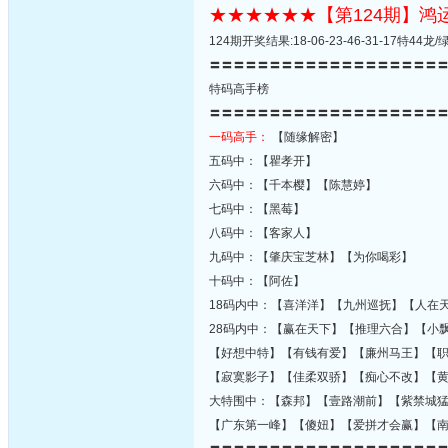
★★★★★★【第124期】
124期开奖结果:18-06-23-46-31-17特4
〓〓〓〓〓〓〓〓〓〓〓〓〓〓〓〓〓〓〓
特码高手榜
〓〓〓〓〓〓〓〓〓〓〓〓〓〓〓〓〓〓〓
一码高手：
【随缘解密】
五码中：【瞿孝开】
六码中：【千本樱】【陈慧婷】
七码中：【黑莓】
八码中：【客家人】
九码中：【肇庆宝芝林】【为你喝彩】
十码中：【阿佐】
18码内中：【喜洋洋】【九州巡抚】【人在
28码内中：【赢在天下】【推理六合】【小
【好想中特】【有钱有爱】【廉州马王】【
【寂寞影子】【佳柔双骄】【痴心不改】【
大特围中：【森邦】【壹路潮前】【紫禁城
【广东第一峰】【傻妞】【爱拼才会赢】【