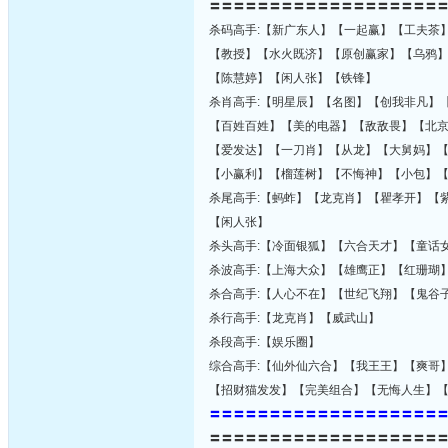
〓〓〓〓〓〓〓〓〓〓〓〓〓〓〓〓〓〓〓
杀码高手:【新广东人】【一起赢】【工夫茶
【教授】【水火既济】【原创赢家】【乌鸦
【陈慧婷】【闲人张】【铁锋】
杀肖高手:【明星辰】【名图】【创我非凡】
【百姓百姓】【美的电器】【敌敌畏】【北
【爱发达】【一刀肖】【从龙】【大舅妈】
【小赢利】【榴莲树】【不悔神】【小包】
杀尾高手:【蚂蚱】【龙克肖】【瞿孝开】【
【闲人张】
杀头高手:【冷面银狐】【六合天才】【童话
杀波高手:【上海大众】【雄鹰正】【红珊瑚
杀合高手:【人心不在】【世纪飞翔】【鬼谷
杀行高手:【龙克肖】【威武山】
杀段高手:【娱乐圈】
综合高手:【仙外仙六合】【我王王】【爽哥
【招财猫发发】【完美组合】【无悔人生】
〓〓〓〓〓〓〓〓〓〓〓〓〓〓〓〓〓〓〓
〓〓〓〓〓〓〓〓〓〓〓〓〓〓〓〓〓〓〓