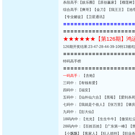
杀段高手:【娱乐圈】【原创赢家】【榴莲树
综合高手:【爽哥】【金刀】【我王王】【池
【专业赌徒】【卫星通讯】
〓〓〓〓〓〓〓〓〓〓〓〓〓〓〓〓〓〓〓
〓〓〓〓〓〓〓〓〓〓〓〓〓〓〓〓〓〓〓
★★★★★★【第126期】
126期开奖结果:23-47-28-44-39-10特1
〓〓〓〓〓〓〓〓〓〓〓〓〓〓〓〓〓〓〓
特码高手榜
〓〓〓〓〓〓〓〓〓〓〓〓〓〓〓〓〓〓〓
一码高手：
【含炮】
三码中：【有钱有爱】
四码中：【福安】
五码中：【仙外仙六合】【黑莓】【爱到杀
七码中：【我就是个俗人】【张万里】【肇
九码中：【彭大仙】
18码内中：【光光】【生生牛牛】【傲笑红
28码内中：【百姓百姓】【广东第一峰】【
【小飘飘】【客家人】【狂人抓特】【职业