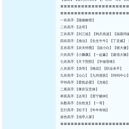
〓〓〓〓〓〓〓〓〓〓〓〓〓〓〓〓〓〓〓
〓〓〓〓〓〓〓〓〓〓〓〓〓〓〓〓〓〓〓
一肖高手:【随缘解密】
二肖高手:【达哥】
三肖高手:【刘三姐】【狗爪痕迹】【福善同
四肖高手:【渔泊】【生生牛牛】【丁灵威】
五肖高手:【农夫特围】【姐小白】【猪大傻
六肖高手:【小飘飘】【一起赢】【最强大脑
七肖高手:【天下熙熙】【学做雷锋】
八肖高手:【浪哥】【梅花】【职业杀手】
九肖高手:【沁心】【九州巡抚】【特码中心
平特高手:【爱抚必爱】【含炮】
二尾高手:【肇庆宝芝林】
单双高手:【达哥】【普宁赌神】
头数高手:【自然龙】【一哥】
五行高手:【松子】【年年有钱】
波色高手:【池亭人家】
〓〓〓〓〓〓〓〓〓〓〓〓〓〓〓〓〓〓〓