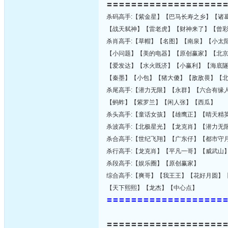
〓〓〓〓〓〓〓〓〓〓〓〓〓〓〓〓〓〓〓
杀码高手:【紫金星】【巴马长寿之乡】【诸
【战天弑神】【雷老虎】【财神来了】【曾
杀肖高手:【草帽】【名图】【南泉】【小太
【小问题】【美的电器】【原创赢家】【北
【爱发达】【水火既济】【小赢利】【海底
【秦墨】【小包】【猪大傻】【敌敌畏】【
杀尾高手:【潜力无限】【永群】【六合有缘
【蚂蚱】【紫罗兰】【闲人张】【西瓜】
杀头高手:【童话女孩】【雄鹰正】【晴天精
杀波高手:【北极星光】【龙克肖】【潜力无
杀合高手:【世纪飞翔】【广东仔】【都市守
杀行高手:【龙克肖】【平凡一哥】【威武山
杀段高手:【娱乐圈】【原创赢家】
综合高手:【爽哥】【我王王】【花好月圆】
【天下熙熙】【龙杰】【中心点】
〓〓〓〓〓〓〓〓〓〓〓〓〓〓〓〓〓〓〓
〓〓〓〓〓〓〓〓〓〓〓〓〓〓〓〓〓〓〓