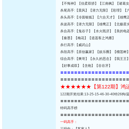
【不悔神】【佳柔双骄】【江南枫】【诸葛
杀尾高手:【晨风】【潜力无限】【彩理】【
杀头高手:【冷面银狐】【六合天才】【雄鹰
杀波高手:【潜力无限】【雄鹰正】【北极星
杀合高手:【鬼谷子】【水火既济】【美的电
【秦墨】【梅花】【逍遥客之鸿雁】
杀行高手:【威武山】
杀段高手:【原创赢家】【娱乐圈】【榴莲树
综合高手:【爽哥】【永久的思念】【我王王
【好事成双】【含炮】【谷谷牙】
〓〓〓〓〓〓〓〓〓〓〓〓〓〓〓〓〓〓〓
〓〓〓〓〓〓〓〓〓〓〓〓〓〓〓〓〓〓〓
★★★★★★【第122期】
122期开奖结果:13-25-15-46-30-40特2
〓〓〓〓〓〓〓〓〓〓〓〓〓〓〓〓〓〓〓
特码高手榜
〓〓〓〓〓〓〓〓〓〓〓〓〓〓〓〓〓〓〓
一码高手：
三码中：【客家人】