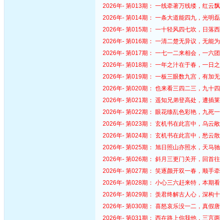
2026年- 第013期： 一线牵著万线缕，红云
2026年- 第014期： 一条大道能四九，光明
2026年- 第015期： 一十轻风四七吹，日落
2026年- 第016期： 一清二楚无异议，无能
2026年- 第017期： 一七一二来相会，一六
2026年- 第018期： 一年之汁在于春，一日
2026年- 第019期： 一板三眼数九宫，有加
2026年- 第020期： 也来看三四二三，九十
2026年- 第021期： 遥知兄弟登高处，遭插
2026年- 第022期： 眼花绦乱色彩艳，九死
2026年- 第023期： 玄机书在此言中，乌云
2026年- 第024期： 玄机书在此言中，愁云
2026年- 第025期： 旭日照山亦照水，天马
2026年- 第026期： 斜月三更门关开，回首
2026年- 第027期： 笑逐颜开双一春，顺手
2026年- 第028期： 小心三六赶来特，本期
2026年- 第029期： 羡君终解古人心，深构
2026年- 第030期： 喜怒哀乐没一二，真假
2026年- 第031期： 西在路上你我他，三言