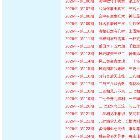
2026年- 第106期： 河中欲转千帆舞，池上
2026年- 第107期： 和尚何事出真言，三宫
2026年- 第108期： 合中有生生旺木，神仙
2026年- 第109期： 好名多磨过三河，明月
2026年- 第110期： 海枯石烂有几时，山盟
2026年- 第111期： 归根到底终需离，一杯
2026年- 第112期： 瓜田李下五六加，千载
2026年- 第113期： 风云骤变三成二，神州
2026年- 第114期： 风云突变青龙现，一十
2026年- 第115期： 风雨围着我来转，三更
2026年- 第116期： 分前合后天上挂，三八
2026年- 第117期： 二与三八取合数，春花
2026年- 第118期： 二四相见八不离，三七
2026年- 第119期： 二七争开九得利，一三
2026年- 第120期： 二七江水向五流，与云
2026年- 第121期： 儿童相见不相识，笑问
2026年- 第122期： 儿孙满堂人欢，长恨离别
2026年- 第123期： 多情却似总无情，唯觉
2026年- 第124期： 独在异乡为异客，每逢