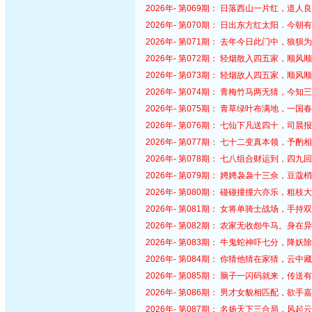
2026年- 第069期： 日落西山一片红，道人
2026年- 第070期： 日出东方红太阳．今朝
2026年- 第071期： 去年今日此门中，狼狈
2026年- 第072期： 轻烟散入四五家，顺风
2026年- 第073期： 轻烟故人四五家，顺风
2026年- 第074期： 青梅竹马两无猜，今知
2026年- 第075期： 青草绿叶布满地，一国
2026年- 第076期： 七仙下凡送四十，司晨
2026年- 第077期： 七十二变真本领，予酌
2026年- 第078期： 七八组合财运到，四九
2026年- 第079期： 娉娉袅袅十三佘，豆蔻
2026年- 第080期： 碰碰撞撞六亦乐，粗枝
2026年- 第081期： 女将单骑士战场，手持
2026年- 第082期： 农家无收怨牛马。身在
2026年- 第083期： 牛鬼蛇神吓七分，降妖
2026年- 第084期： 你猜他猜在家猜，云中
2026年- 第085期： 脑子一闪码就来，传送
2026年- 第086期： 男才女貌相匹配，欲手
2026年- 第087期： 名扬天下三合局，风起