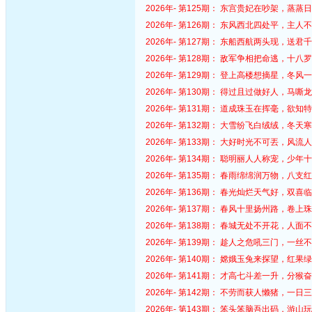
2026年- 第125期： 东宫贵妃在吵架，蒸蒸
2026年- 第126期： 东风西北四处平，主人
2026年- 第127期： 东船西航两头现，送君
2026年- 第128期： 敌军争相把命逃，十八
2026年- 第129期： 登上高楼想摘星，冬风
2026年- 第130期： 得过且过做好人，马嘶
2026年- 第131期： 道成珠玉在挥毫，欲知
2026年- 第132期： 大雪纷飞白绒绒，冬天
2026年- 第133期： 大好时光不可丟，风流
2026年- 第134期： 聪明丽人人称宠，少年
2026年- 第135期： 春雨绵绵润万物，八支
2026年- 第136期： 春光灿烂天气好，双喜
2026年- 第137期： 春风十里扬州路，卷上
2026年- 第138期： 春城无处不开花，人面
2026年- 第139期： 趁人之危吼三门，一丝
2026年- 第140期： 嫦娥玉兔来探望，红果
2026年- 第141期： 才高七斗差一升，分猴
2026年- 第142期： 不劳而获人懒猪，一日
2026年- 第143期： 笨头笨脑吾出码，游山