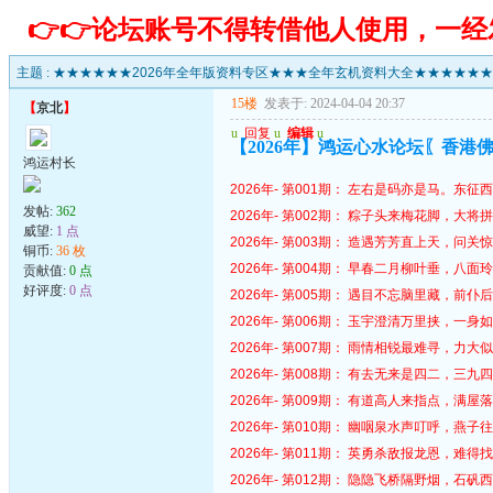
👉👉论坛账号不得转借他人使用，一
主题 :
★★★★★★2026年全年版资料专区★★★全年玄机资料大全★★★★★★
15楼
发表于: 2024-04-04 20:37
【
京北
】
u
回复
u
编辑
u
【2026年】鸿运心水论坛〖香港佛
鸿运村长
2026年- 第001期： 左右是码亦是马。东征
发帖:
362
2026年- 第002期： 粽子头来梅花脚，大将
威望:
1 点
2026年- 第003期： 造遇芳芳直上天，问关
铜币:
36 枚
2026年- 第004期： 早春二月柳叶垂，八面
贡献值:
0 点
好评度:
0 点
2026年- 第005期： 遇目不忘脑里藏，前仆
2026年- 第006期： 玉宇澄清万里挟，一身
2026年- 第007期： 雨情相锐最难寻，力大
2026年- 第008期： 有去无来是四二，三九
2026年- 第009期： 有道高人来指点，满屋
2026年- 第010期： 幽咽泉水声叮呼，燕子
2026年- 第011期： 英勇杀敌报龙恩，难得
2026年- 第012期： 隐隐飞桥隔野烟，石矾