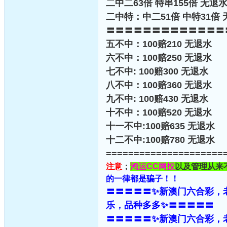
二中二63倍 特串155倍 无退
二中特：中二51倍 中特31倍
〓〓〓〓〓〓〓〓〓〓〓〓〓
五不中：100赔210 无退水
六不中：100赔250 无退水
七不中: 100赔300 无退水
八不中：100赔360 无退水
九不中: 100赔430 无退水
十不中：100赔520 无退水
十一不中:100赔635 无退水
十二不中:100赔780 无退水
=====================
注意
；
鸿运CC网投
以及管理从来
的一律都是骗子！！
〓〓〓〓〓✨新澳门六合彩，
乐，品种多多✨〓〓〓〓〓
〓〓〓〓〓✨新澳门六合彩，