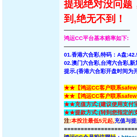
提现绝对没问题
到,绝无不到！
————————————
鸿运CC平台基本赔率如下:
————————————
01.香港六合彩,特码：A盘:4
02.澳门六合彩,台湾六合彩
提示.(香港六合彩开盘时间为开
★★【鸿运CC客户联系safe
★★【鸿运CC客户联系safe
★★充值方式:(建议使用支付
★★提款方式:(转到您指定的
注
:本投注最低5元起,
充值与提
=====================