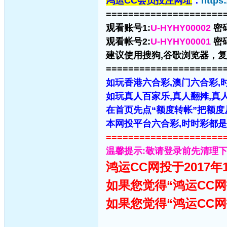
鸿运CC会员投注网址
：
https
=====================
观看账号1:
U-HYHY00002
密码
观看帐号2:
U-HYHY00001
密码
建议使用搜狗,谷歌浏览器，
=====================
如玩香港六合彩,澳门六合彩,
如玩真人百家乐,真人翻摊,真人
在首页先点“额度转帐”把额度从
本网投平台六合彩,时时彩都是
=====================
温馨提示:敬请登录前先清理
鸿运CC网投于2017年
如果您觉得“鸿运CC
如果您觉得“鸿运CC网