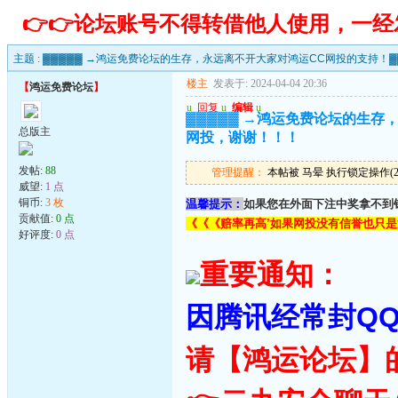
👉👉论坛账号不得转借他人使用，一
主题 :
▓▓▓▓▓ →鸿运免费论坛的生存，永远离不开大家对鸿运CC网投的支持！▓
楼主
发表于: 2024-04-04 20:36
【
鸿运免费论坛
】
u
回复
u
编辑
u
▓▓▓▓▓ →鸿运免费论坛的生存
总版主
网投，谢谢！！！
发帖:
88
管理提醒：
本帖被 马晕 执行锁定操作(2026
威望:
1 点
铜币:
3 枚
温馨提示：
如果您在外面下注中奖拿不到
贡献值:
0 点
《《《赔率再高’如果网投没有信誉也只是
好评度:
0 点
重要通知：
因腾讯经常封Q
请【鸿运论坛】