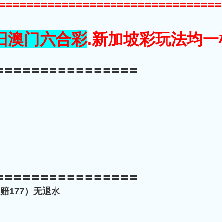
================================
.旧澳门六合彩
.新加坡彩玩法均
〓〓〓〓〓〓〓〓〓〓〓〓〓〓〓〓
〓〓〓〓〓〓〓〓〓〓〓〓〓〓〓〓
00赔177）无退水