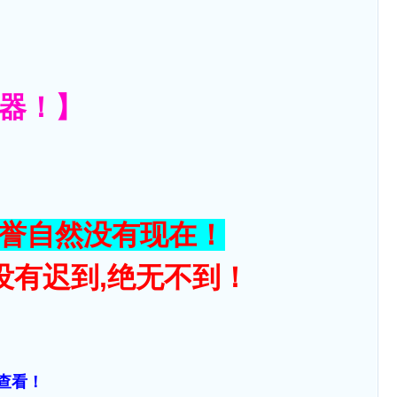
器！】
誉自然没有现在！
没有迟到,绝无不到！
号查看！