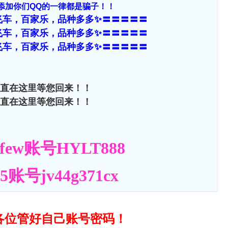
去添加你们QQ的一律都是骗子！！
飞车，百家乐，品种多多✨〓〓〓〓〓
飞车，百家乐，品种多多✨〓〓〓〓〓
飞车，百家乐，品种多多✨〓〓〓〓〓
一直在这里等您回来！！
一直在这里等您回来！！
ew账号HYLT888
号jv44g371cx
各位管好自己账号密码！