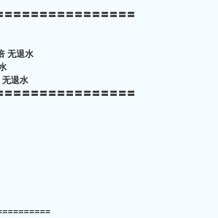
〓〓〓〓〓〓〓〓〓〓〓〓〓〓〓〓
倍 无退水
退水
 无退水
〓〓〓〓〓〓〓〓〓〓〓〓〓〓〓〓
==========