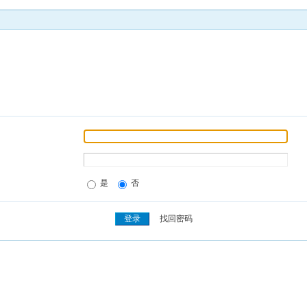
是
否
找回密码