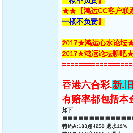
一概不负责
】
★★【鸿运CC客户联系
一概不负责
】
2017★鸿运心水论坛
2017★鸿运论坛聊吧
=================
香港六合彩.
新.
有赔率都包括本
如下
〓〓〓〓〓〓〓〓〓〓〓〓〓
特码A:100赔4250 退水12%