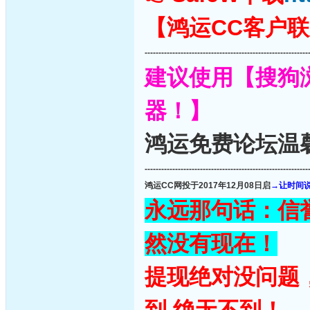
【鸿运CC客户联系
-----------------------------------------------------------
建议使用【搜狗
器！】
鸿运免费论坛温馨提
-----------------------------------------------------------
鸿运CC网投于2017年12月08日启
→让时间
永远那句话：信
然没有现在！
提现绝对没问题