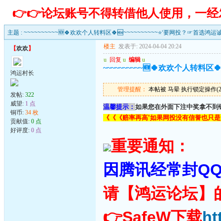
👉👉论坛账号不得转借他人使用，一
主题 :
~~~~~~~~~~🆕🍀欢欢个人转料区🍀🆕~~~~~~~~~~⭐‘要网投？☞首选鸿运
楼主
发表于: 2024-04-04 20:24
【
欢欢
】
u
回复
u
编辑
u
~~~~~~~~~~🆕🍀欢欢个人转料区
鸿运村长
管理提醒：
本帖被 马晕 执行锁定操作(2026
发帖:
322
威望:
1 点
温馨提示：
如果您在外面下注中奖拿不到
铜币:
34 枚
《《《赔率再高’如果网投没有信誉也只是
贡献值:
0 点
好评度:
0 点
重要通知：
因腾讯经常封Q
请【鸿运论坛】的
👉SafeW下载
ht