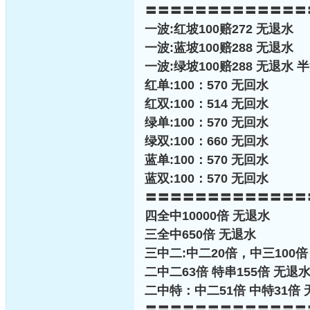
〓〓〓〓〓〓〓〓〓〓〓〓〓
一波:红坡100赔272 无退水
一波:蓝坡100赔288 无退水
一波:绿坡100赔288 无退水
红单:100：570 无回水
红双:100：514 无回水
绿单:100：570 无回水
绿双:100：660 无回水
蓝单:100：570 无回水
蓝双:100：570 无回水
〓〓〓〓〓〓〓〓〓〓〓〓〓
四全中10000倍 无退水
三全中650倍 无退水
三中二:中二20倍，中三100倍
二中二63倍 特串155倍 无退
二中特：中二51倍 中特31倍
〓〓〓〓〓〓〓〓〓〓〓〓〓