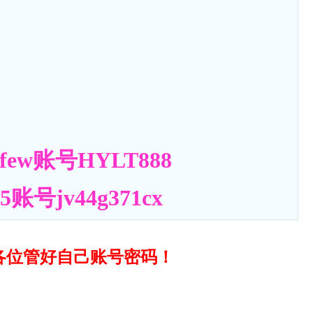
ew账号HYLT888
号jv44g371cx
各位管好自己账号密码！