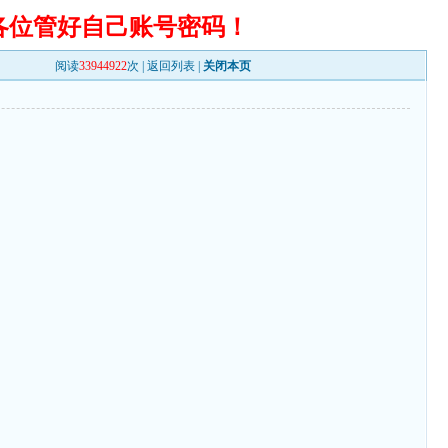
各位管好自己账号密码！
阅读
33944922
次 |
返回列表
|
关闭本页