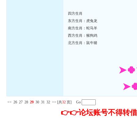
四方生肖
东方生肖：虎兔龙
南方生肖：蛇马羊
西方生肖：猴狗鸡
北方生肖：鼠牛猪
➤
➤
<<
26
27
28
29
30
31
32
>>
[共
32
页] Go
👉👉论坛账号不得