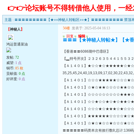
👉👉论坛账号不得转借他人使用，一
主题 :
〓〓〓〓〓〓〓〓〓【★○○神秘人转帖区○○★】〓〓〓〓〓〓〓〓〓 禁顶本
56楼
发表于: 2025-05-04 16:13
【
神秘人
】
u
回复
u
编辑
u
〓〓〓【★神秘人转帖★】【★
鸿运普通菜油
【香港〓〓6086期中巴⑧区】
发帖:
72
【▂特号开次】２３２６３５４４１５５３
威望:
1 点
【Ａ１４０１】★☆☆★☆★★★★★☆★
铜币:
85 枚
35,25,45,24,40,19,13,09,17,02,30,22,43,32,
贡献值:
0 点
好评度:
0 点
【Ａ１４０１】☆☆☆★★★★★☆☆☆★☆
【Ａ１４０１】☆★☆★★☆☆☆☆★★☆☆
【Ａ１４０１】☆☆☆☆☆☆☆☆☆★★★☆
【Ａ１４０１】☆☆★☆☆★☆★☆★★☆★
【Ａ１４０１】☆☆☆★☆★★★☆★☆☆☆★
【Ａ１４０１】★★★★★★☆☆☆☆★☆★
【Ａ１４０１】☆★☆★☆☆★☆☆☆★☆☆
〓〓〓〓〓〓码类本次有效行数8;总计:136码