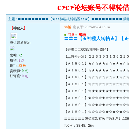
👉👉论坛账号不得
主题 :
〓〓〓〓〓〓〓〓〓【★○○神秘人转帖区○○★】〓〓〓〓〓〓〓〓〓 禁顶
58楼
发表于: 2025-05-04 16:14
【
神秘人
】
u
回复
u
编辑
u
〓〓〓【★神秘人转帖★】【★
鸿运普通菜油
【香港〓〓6085期中巴⑩区】
发帖:
72
【▂特号开次】２２３３５３１３６２２
威望:
1 点
【Ａ１８０１】★☆☆★★☆☆★★★☆☆☆☆☆★★★★☆★
铜币:
85 枚
【Ａ１８０１】☆★★★★★☆★★☆★☆
贡献值:
0 点
好评度:
0 点
【Ａ１８０１】☆☆☆☆☆☆☆☆★☆☆☆
【Ａ１８０１】☆☆☆☆☆☆☆☆☆☆☆☆
【Ａ１８０１】☆★★★★★★☆★☆★☆
【Ａ１８０１】★☆☆☆★☆☆☆★☆☆☆☆
【Ａ１８０１】☆☆★☆★☆☆☆★☆☆☆
【Ａ１８０１】☆☆☆☆☆★☆★☆★☆☆
〓〓〓〓〓〓码类本次有效行数8;总计:136
共0次：38,48,=2码